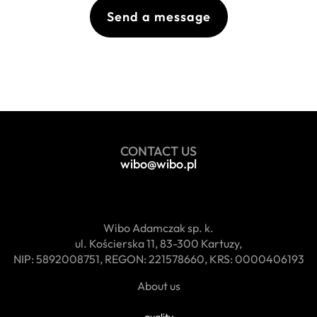
CONTACT
US
wibo@wibo.pl
Wibo Adamczak sp. k.
ul. Kościerska 11, 83-300 Kartuzy,
NIP: 5892008751, REGON: 221578660, KRS: 0000406193
About us
quality