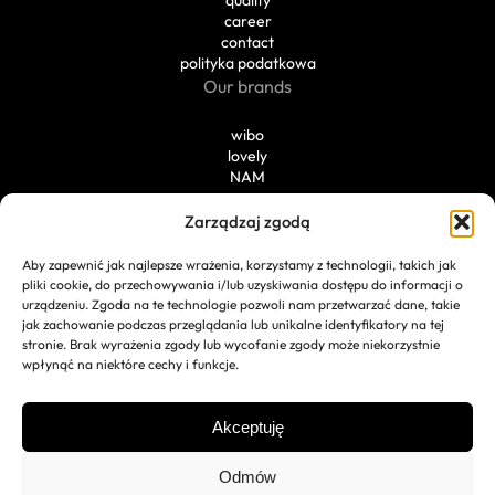
career
contact
polityka podatkowa
Our brands
wibo
lovely
NAM
Private Label
Zarządzaj zgodą
packaging
Aby zapewnić jak najlepsze wrażenia, korzystamy z technologii, takich jak
production
pliki cookie, do przechowywania i/lub uzyskiwania dostępu do informacji o
portfolio
urządzeniu. Zgoda na te technologie pozwoli nam przetwarzać dane, takie
technologies
jak zachowanie podczas przeglądania lub unikalne identyfikatory na tej
stronie. Brak wyrażenia zgody lub wycofanie zgody może niekorzystnie
wpłynąć na niektóre cechy i funkcje.
© 2026 Wibo Adamczak sp. k.
Polityka prywatności
Akceptuję
Odmów