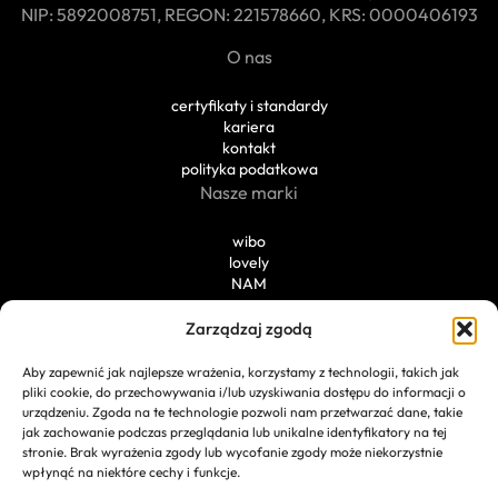
NIP: 5892008751, REGON: 221578660, KRS: 0000406193
O nas
certyfikaty i standardy
kariera
kontakt
polityka podatkowa
Nasze marki
wibo
lovely
NAM
Private Label
Zarządzaj zgodą
kreacja
Aby zapewnić jak najlepsze wrażenia, korzystamy z technologii, takich jak
możliwości produkcyjne
pliki cookie, do przechowywania i/lub uzyskiwania dostępu do informacji o
przykładowe realizacje
urządzeniu. Zgoda na te technologie pozwoli nam przetwarzać dane, takie
laboratorium
jak zachowanie podczas przeglądania lub unikalne identyfikatory na tej
stronie. Brak wyrażenia zgody lub wycofanie zgody może niekorzystnie
wpłynąć na niektóre cechy i funkcje.