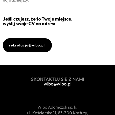
Jeśli
czujesz,
że to Twoje miejsce,
wyślij
swoje
CV
na adres:
rekrutacja@wibo.pl
SKONTAKTUJ
SIE
Z NAMI
wibo@wibo.pl
Wibo Adamczak sp. k.
ul. Kościerska 11, 83-300 Kartuzy,